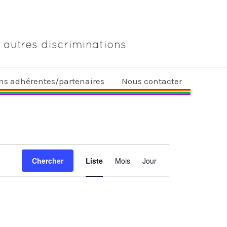
 autres discriminations
ons adhérentes/partenaires
Nous contacter
Navigation
Chercher
Liste
Mois
Jour
de
vues
Évènement