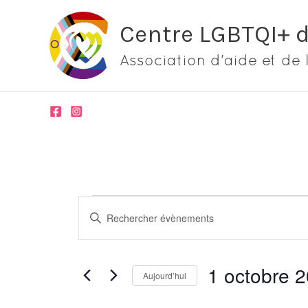
Aller
Centre LGBTQI+ 
au
contenu
Association d'aide et de 
Évènements
Recherche
Saisir
et
mot-
navigation
clé.
de
1 octobre 
Rechercher
Aujourd’hui
vues
Évènements
Sélectionnez
Évènements