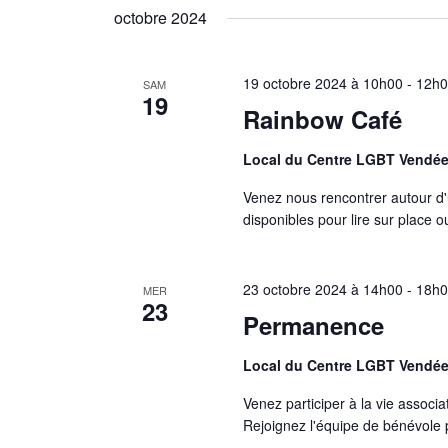
par
une
octobre 2024
mot-
date.
clé.
19 octobre 2024 à 10h00
-
12h
SAM
19
Rainbow Café
Local du Centre LGBT Vendé
Venez nous rencontrer autour d'
disponibles pour lire sur place 
23 octobre 2024 à 14h00
-
18h
MER
23
Permanence
Local du Centre LGBT Vendé
Venez participer à la vie associ
Rejoignez l'équipe de bénévole p