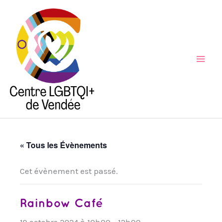
Aller
au
contenu
Mai
Men
« Tous les Évènements
Cet évènement est passé.
Rainbow Café
19 octobre 2024 à 10h00
-
12h00