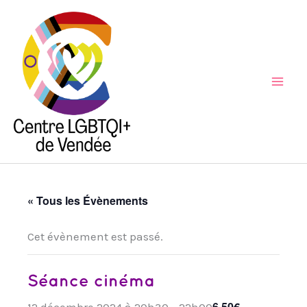
Aller
au
contenu
Mai
Men
« Tous les Évènements
Cet évènement est passé.
Séance cinéma
6,50€
12 décembre 2024 à 20h30
-
22h00