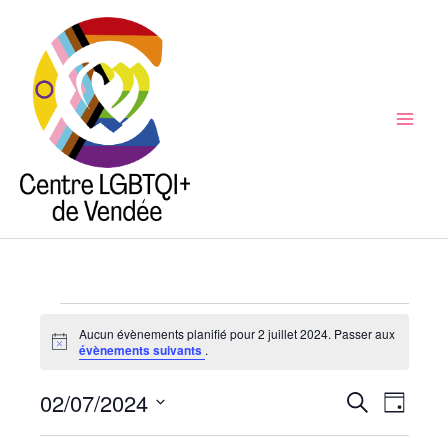
Aller
au
contenu
Mai
Men
Évènements
Aucun évènements planifié pour 2 juillet 2024. Passer aux
for
Notice
évènements suivants
.
2
02/07/2024
juillet
Recherche
Recherche
Naviga
Jour
2024
et
de
Sélectionnez