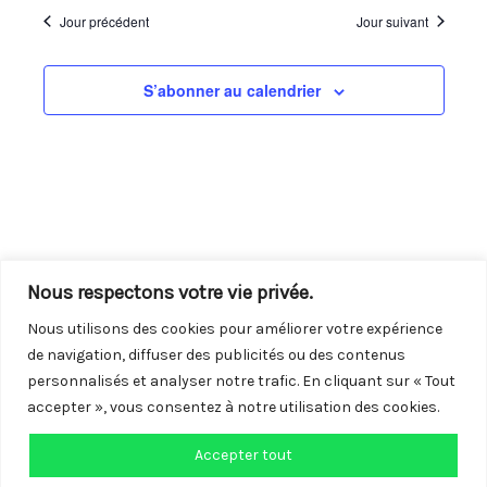
navigation
vues
une
Jour précédent
Jour suivant
de
Évène
date.
vues
S’abonner au calendrier
Évènements
Nous respectons votre vie privée.
Nous utilisons des cookies pour améliorer votre expérience
de navigation, diffuser des publicités ou des contenus
personnalisés et analyser notre trafic. En cliquant sur « Tout
accepter », vous consentez à notre utilisation des cookies.
Accepter tout
Copyright © 2026 Centre LGBTQI+ de Vendée