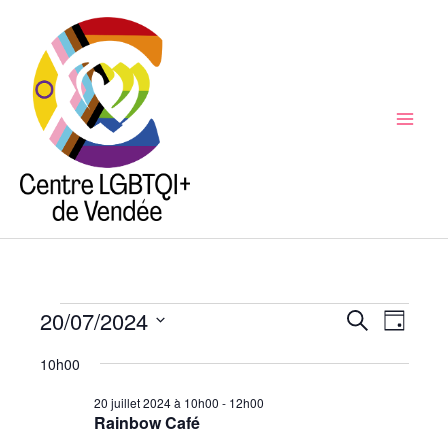
Aller
au
contenu
Mai
Men
20/07/2024
Évènements
Recherche
Recherche
Naviga
Jour
for
et
de
Sélectionnez
10h00
20
navigation
vues
une
juillet
de
Évène
20 juillet 2024 à 10h00
-
12h00
date.
Rainbow Café
2024
vues