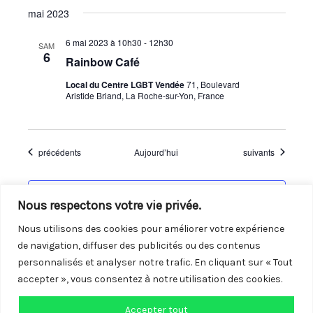
mai 2023
6 mai 2023 à 10h30
-
12h30
SAM
6
Rainbow Café
Local du Centre LGBT Vendée
71, Boulevard
Aristide Briand, La Roche-sur-Yon, France
Évènements
Évènements
précédents
Aujourd’hui
suivants
S’abonner au calendrier
Nous respectons votre vie privée.
Nous utilisons des cookies pour améliorer votre expérience
de navigation, diffuser des publicités ou des contenus
personnalisés et analyser notre trafic. En cliquant sur « Tout
accepter », vous consentez à notre utilisation des cookies.
Accepter tout