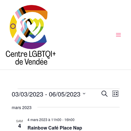
Aller
au
contenu
Mai
Men
03/03/2023
 - 
06/05/2023
Évènements
Recherche
Recherche
Naviga
Liste
et
de
Sélectionnez
mars 2023
navigation
vues
une
de
Évène
date.
4 mars 2023 à 11h00
-
16h00
SAM
4
vues
Rainbow Café Place Nap