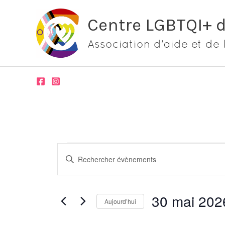
Aller
Centre LGBTQI+ 
au
contenu
Association d'aide et de 
Évènements
Recherche
Saisir
for
et
mot-
30
navigation
clé.
mai
de
30 mai 202
Rechercher
Aujourd’hui
2026
vues
Évènements
Sélectionnez
Évènements