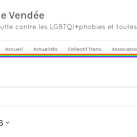
de Vendée
lutte contre les LGBTQI+phobies et toutes
Accueil
Actualités
Collectif Trans
Associati
6