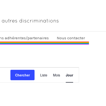
 autres discriminations
ons adhérentes/partenaires
Nous contacter
Navigation
Chercher
Liste
Mois
Jour
de
vues
Évènement