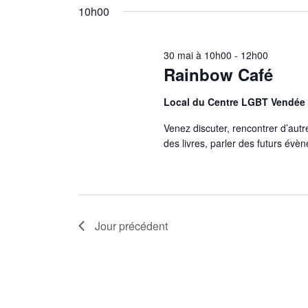
par
une
10h00
mot-
date.
clé.
30 mai à 10h00
-
12h00
Rainbow Café
Local du Centre LGBT Vendée
Venez discuter, rencontrer d’a
des livres, parler des futurs év
Jour précédent