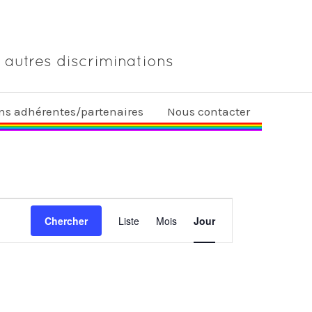
 autres discriminations
ons adhérentes/partenaires
Nous contacter
Navigation
Chercher
Liste
Mois
Jour
de
vues
Évènement