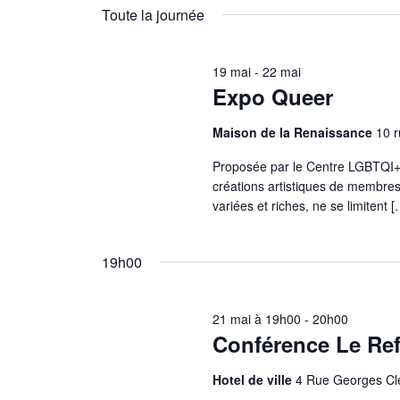
par
une
Toute la journée
mot-
date.
clé.
19 mai
-
22 mai
Expo Queer
Maison de la Renaissance
10 
Proposée par le Centre LGBTQI+ 
créations artistiques de membr
variées et riches, ne se limitent [
19h00
21 mai à 19h00
-
20h00
Conférence Le Re
Hotel de ville
4 Rue Georges Cl