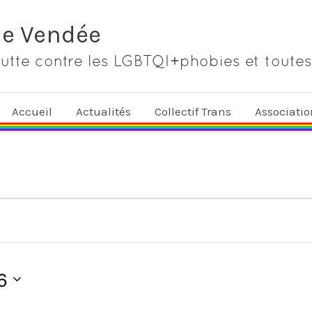
de Vendée
lutte contre les LGBTQI+phobies et toutes
Accueil
Actualités
Collectif Trans
Associati
6