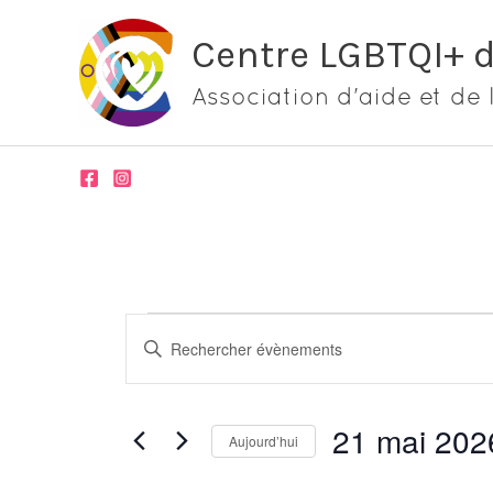
Aller
Centre LGBTQI+ 
au
contenu
Association d'aide et de 
Évènements
Recherche
Saisir
for
et
mot-
21
navigation
clé.
mai
de
21 mai 202
Rechercher
Aujourd’hui
2026
vues
Évènements
Sélectionnez
Évènements