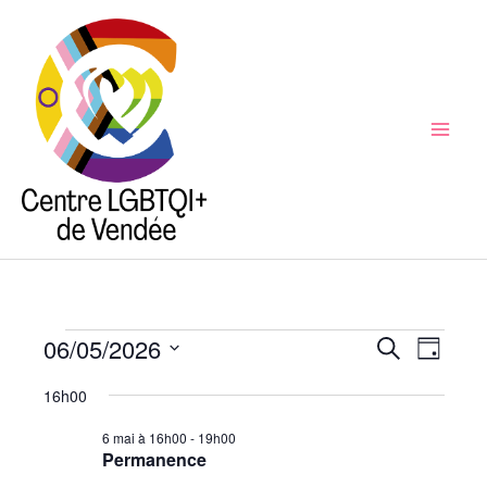
Aller
au
contenu
Mai
Men
06/05/2026
Évènements
Recherche
Recherche
Naviga
Jour
for
et
de
Sélectionnez
16h00
6
navigation
vues
une
mai
de
Évène
6 mai à 16h00
-
19h00
date.
Permanence
2026
vues