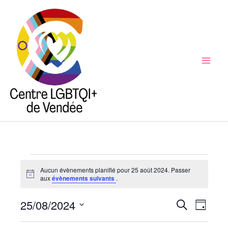
Aller
au
contenu
Mai
Men
Évènements
Aucun évènements planifié pour 25 août 2024. Passer
for
Notice
aux
évènements suivants
.
25
25/08/2024
août
Recherche
Recherche
Naviga
Jour
2024
et
de
Sélectionnez