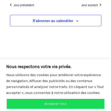
navigation
vues
une
Jour précédent
Jour suivant
de
Évène
date.
vues
S’abonner au calendrier
Évènements
Nous respectons votre vie privée.
Nous utilisons des cookies pour améliorer votre expérience
de navigation, diffuser des publicités ou des contenus
personnalisés et analyser notre trafic. En cliquant sur « Tout
accepter », vous consentez à notre utilisation des cookies.
Accepter tout
Copyright © 2026 Centre LGBTQI+ de Vendée