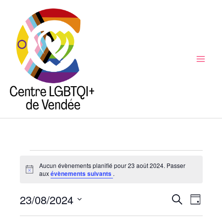
Aller
au
contenu
Mai
Men
Évènements
Aucun évènements planifié pour 23 août 2024. Passer
for
Notice
aux
évènements suivants
.
23
23/08/2024
août
Recherche
Recherche
Naviga
Jour
2024
et
de
Sélectionnez