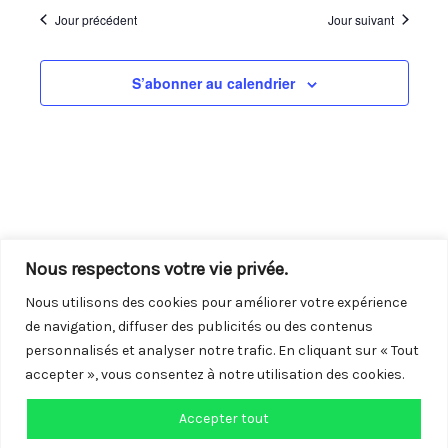
navigation
vues
une
Jour précédent
Jour suivant
de
Évène
date.
vues
S’abonner au calendrier
Évènements
Nous respectons votre vie privée.
Nous utilisons des cookies pour améliorer votre expérience
de navigation, diffuser des publicités ou des contenus
personnalisés et analyser notre trafic. En cliquant sur « Tout
accepter », vous consentez à notre utilisation des cookies.
Accepter tout
Copyright © 2026 Centre LGBTQI+ de Vendée