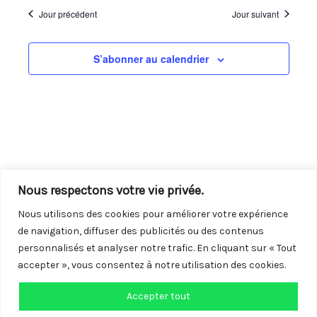
navigation
vues
une
Jour précédent
Jour suivant
de
Évène
date.
vues
S’abonner au calendrier
Évènements
Nous respectons votre vie privée.
Nous utilisons des cookies pour améliorer votre expérience
de navigation, diffuser des publicités ou des contenus
personnalisés et analyser notre trafic. En cliquant sur « Tout
accepter », vous consentez à notre utilisation des cookies.
Accepter tout
Copyright © 2026 Centre LGBTQI+ de Vendée