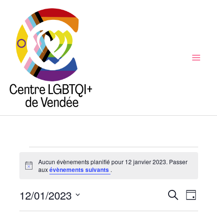
Aller
au
contenu
Mai
Men
Évènements
Aucun évènements planifié pour 12 janvier 2023. Passer
for
Notice
aux
évènements suivants
.
12
12/01/2023
janvier
Recherche
Recherche
Naviga
Jour
2023
et
de
Sélectionnez