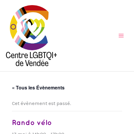
Aller
au
contenu
Mai
Men
« Tous les Évènements
Cet évènement est passé.
Rando vélo
17 mai à 14h00
-
17h00