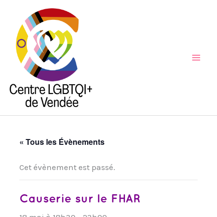
Aller
au
contenu
Mai
Men
« Tous les Évènements
Cet évènement est passé.
Causerie sur le FHAR
18 mai à 18h30
-
23h00