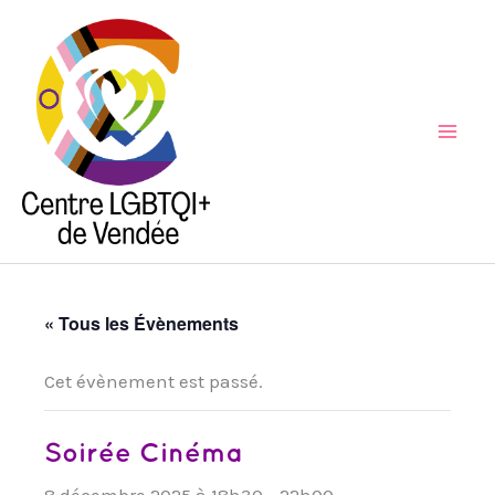
Aller
au
contenu
Mai
Men
« Tous les Évènements
Cet évènement est passé.
Soirée Cinéma
8 décembre 2025 à 18h30
-
22h00