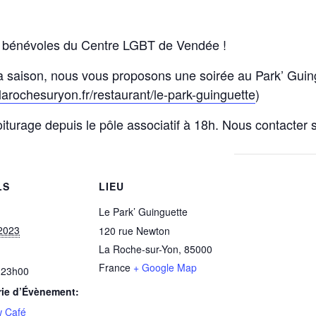
es bénévoles du Centre LGBT de Vendée !
a saison, nous vous proposons une soirée au Park’ Guin
larochesuryon.fr/restaurant/le-park-guinguette
)
iturage depuis le pôle associatif à 18h. Nous contacter
LS
LIEU
Le Park’ Guinguette
 2023
120 rue Newton
La Roche-sur-Yon
,
85000
France
+ Google Map
 23h00
rie d’Évènement:
 Café