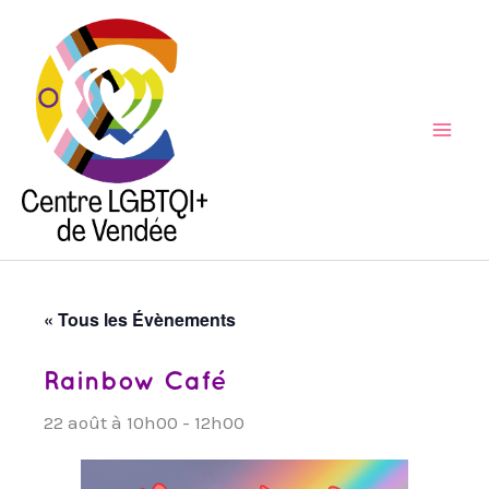
Aller
au
contenu
Mai
Men
« Tous les Évènements
Rainbow Café
22 août à 10h00
-
12h00