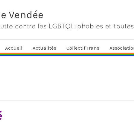
de Vendée
lutte contre les LGBTQI+phobies et toutes
Accueil
Actualités
Collectif Trans
Associati
é