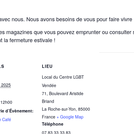
vec nous. Nous avons besoins de vous pour faire vivre 
es magazines que vous pouvez emprunter ou consulter s
 la fermeture estivale !
LS
LIEU
Local du Centre LGBT
et 2025
Vendée
71, Boulevard Aristide
Briand
 12h00
La Roche-sur-Yon
,
85000
rie d’Évènement:
France
+ Google Map
 Café
Téléphone
07 83 33 33 83