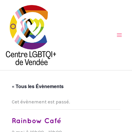
Aller
au
contenu
Mai
Men
« Tous les Évènements
Cet évènement est passé.
Rainbow Café
2 mai à 10h00
-
12h00