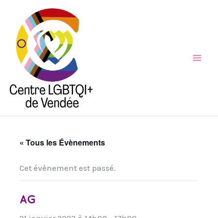
Aller
au
contenu
Mai
Men
« Tous les Évènements
Cet évènement est passé.
AG
21 janvier 2023 à 14h00
-
17h00